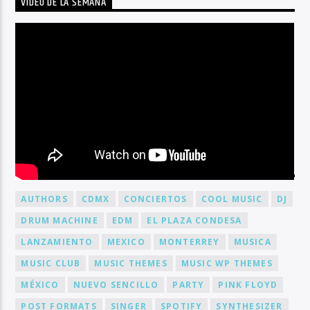
VIDEO DE LA SEMANA
BY TAG
AUTHORS
CDMX
CONCIERTOS
COOL MUSIC
DJ
DRUM MACHINE
EDM
EL PLAZA CONDESA
LANZAMIENTO
MEXICO
MONTERREY
MUSICA
MUSIC CLUB
MUSIC THEMES
MUSIC WP THEMES
MÉXICO
NUEVO SENCILLO
PARTY
PINK FLOYD
POST FORMATS
SINGER
SPOTIFY
SYNTHESIZER