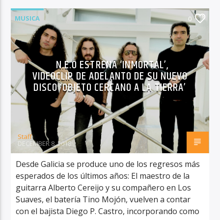
MUSICA
0
N.E.O ESTRENA ‘INMORTAL’,
VIDEOCLIP DE ADELANTO DE SU NUEVO
DISCO ‘OBJETO CERCANO A LA TIERRA’
Staff
DECEMBER 8, 2018
Desde Galicia se produce uno de los regresos más
esperados de los últimos años: El maestro de la
guitarra Alberto Cereijo y su compañero en Los
Suaves, el batería Tino Mojón, vuelven a contar
con el bajista Diego P. Castro, incorporando como