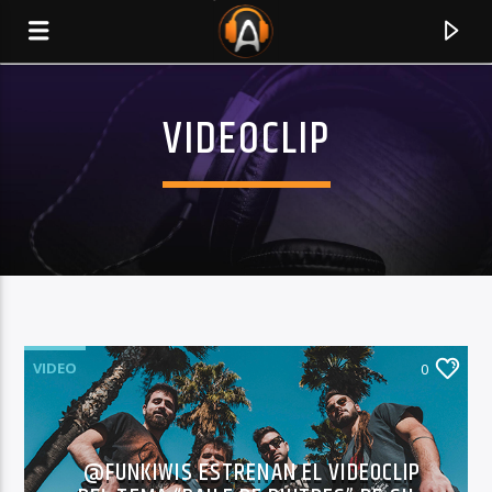
VIDEOCLIP
VIDEO
0
CURRENT TRACK
TITLE
@FUNKIWIS ESTRENAN EL VIDEOCLIP
ARTIST