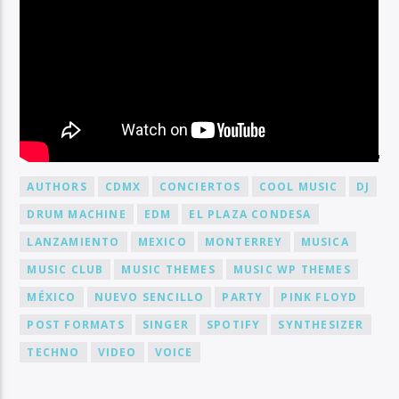
BY TAG
AUTHORS
CDMX
CONCIERTOS
COOL MUSIC
DJ
DRUM MACHINE
EDM
EL PLAZA CONDESA
LANZAMIENTO
MEXICO
MONTERREY
MUSICA
MUSIC CLUB
MUSIC THEMES
MUSIC WP THEMES
MÉXICO
NUEVO SENCILLO
PARTY
PINK FLOYD
POST FORMATS
SINGER
SPOTIFY
SYNTHESIZER
TECHNO
VIDEO
VOICE