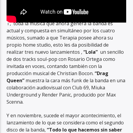
2019
es el año de afianzamiento del sonido de La
T, toda la música que ahora genera la banda es
actual y compuesta en simultáneo por los cuatro
músicos, sumado a que Terapia posee ahora su
propio home studio, esto les da posibilidad de
realizar tres nuevo lanzamientos ,
“Lola”
un sencillo
de dos tracks soul-pop con Rosario Ortega como
invitada en voces, contando también con la
producción musical de Christian Bocon.
“Drag
Queen”
muestra la cara más funk de la banda en una
colaboración audiovisual con Club 69, Miuka
Underground y Render Panic, producido por Max
Scenna.
Y en noviembre, sucede el mayor acontecimiento, el
lanzamiento de lo que se considera como el segundo
disco de la banda,
“Todo lo que hacemos sin saber