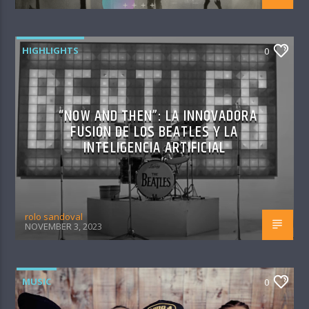
HIGHLIGHTS
0
“NOW AND THEN”: LA INNOVADORA
FUSIÓN DE LOS BEATLES Y LA
INTELIGENCIA ARTIFICIAL
rolo sandoval
NOVEMBER 3, 2023
MUSIC
0