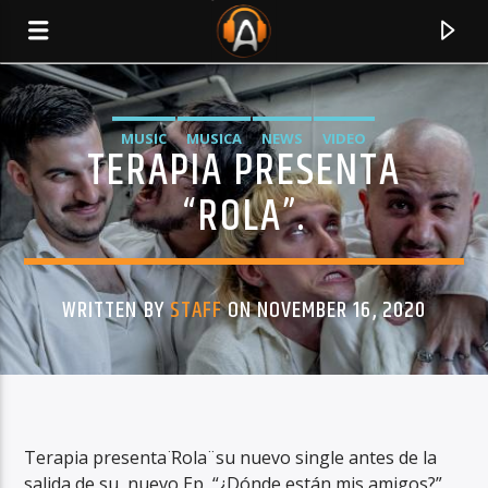
MUSIC
MUSICA
NEWS
VIDEO
TERAPIA PRESENTA
“ROLA”.
WRITTEN BY
STAFF
ON NOVEMBER 16, 2020
CURRENT TRACK
TITLE
Terapia presenta ̈Rola ̈ su nuevo single antes de la
ARTIST
salida de su nuevo Ep “¿Dónde están mis amigos?”