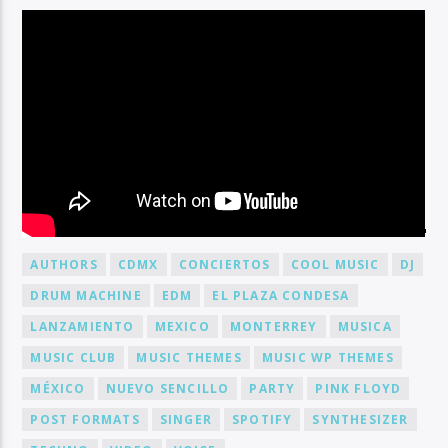
BY TAG
AUTHORS
CDMX
CONCIERTOS
COOL MUSIC
DJ
DRUM MACHINE
EDM
EL PLAZA CONDESA
LANZAMIENTO
MEXICO
MONTERREY
MUSICA
MUSIC CLUB
MUSIC THEMES
MUSIC WP THEMES
MÉXICO
NUEVO SENCILLO
PARTY
PINK FLOYD
POST FORMATS
SINGER
SPOTIFY
SYNTHESIZER