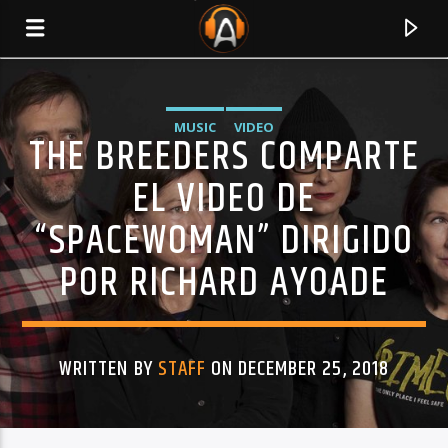
MUSIC
VIDEO
THE BREEDERS COMPARTE
EL VIDEO DE
“SPACEWOMAN” DIRIGIDO
POR RICHARD AYOADE
WRITTEN BY
STAFF
ON DECEMBER 25, 2018
CURRENT TRACK
TITLE
ARTIST