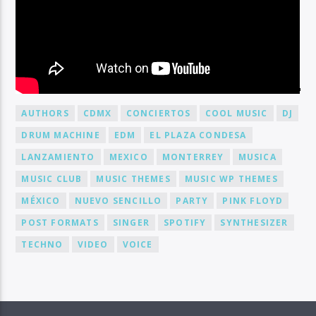
BY TAG
AUTHORS
CDMX
CONCIERTOS
COOL MUSIC
DJ
DRUM MACHINE
EDM
EL PLAZA CONDESA
LANZAMIENTO
MEXICO
MONTERREY
MUSICA
MUSIC CLUB
MUSIC THEMES
MUSIC WP THEMES
MÉXICO
NUEVO SENCILLO
PARTY
PINK FLOYD
POST FORMATS
SINGER
SPOTIFY
SYNTHESIZER
TECHNO
VIDEO
VOICE