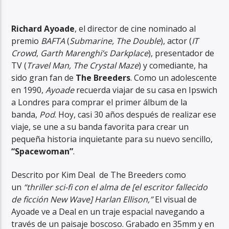
Richard Ayoade
, el director de cine nominado al
premio
BAFTA
(
Submarine, The Double
), actor (
IT
Crowd
,
Garth Marenghi’s Darkplace
), presentador de
TV (
Travel Man, The Crystal Maze
) y comediante, ha
RadioAlternativo Live
sido gran fan de
The Breeders
. Como un adolescente
en 1990,
Ayoade
recuerda viajar de su casa en Ipswich
a Londres para comprar el primer álbum de la
banda,
Pod
. Hoy, casi 30 años después de realizar ese
viaje, se une a su banda favorita para crear un
pequeña historia inquietante para su nuevo sencillo,
“Spacewoman”
.
Descrito por Kim Deal de The Breeders como
un
“thriller sci-fi con el alma de [el escritor fallecido
de ficción New Wave] Harlan Ellison,”
El visual de
Ayoade ve a Deal en un traje espacial navegando a
través de un paisaje boscoso. Grabado en 35mm y en