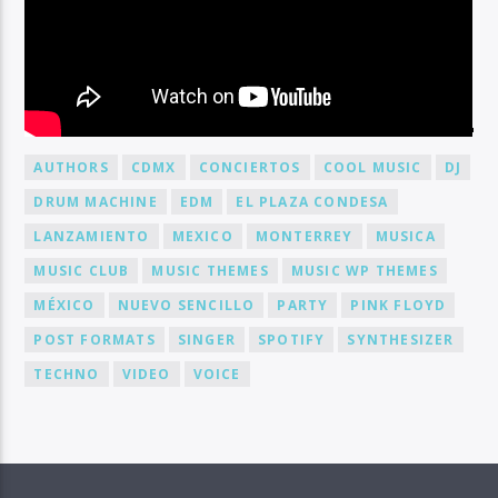
BY TAG
AUTHORS
CDMX
CONCIERTOS
COOL MUSIC
DJ
DRUM MACHINE
EDM
EL PLAZA CONDESA
LANZAMIENTO
MEXICO
MONTERREY
MUSICA
MUSIC CLUB
MUSIC THEMES
MUSIC WP THEMES
MÉXICO
NUEVO SENCILLO
PARTY
PINK FLOYD
POST FORMATS
SINGER
SPOTIFY
SYNTHESIZER
TECHNO
VIDEO
VOICE