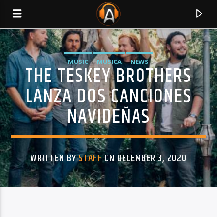
MUSIC
MUSICA
NEWS
THE TESKEY BROTHERS
LANZA DOS CANCIONES
NAVIDEÑAS
WRITTEN BY
STAFF
ON DECEMBER 3, 2020
CURRENT TRACK
TITLE
ARTIST