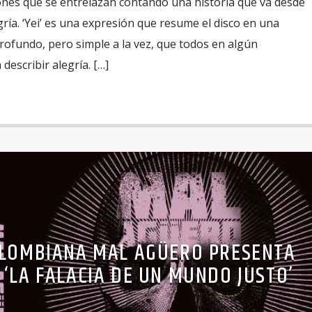
ones que se entrelazan contando una historia que va desde
gría. ‘Yei’ es una expresión que resume el disco en una
rofundo, pero simple a la vez, que todos en algún
escribir alegría. […]
OLOMBIANA MAL AGÜERO PRESENTA
 ‘LA FALACIA DE UN MUNDO JUSTO’