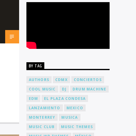
BY TAG
AUTHORS
CDMX
CONCIERTOS
COOL MUSIC
DJ
DRUM MACHINE
EDM
EL PLAZA CONDESA
LANZAMIENTO
MEXICO
MONTERREY
MUSICA
MUSIC CLUB
MUSIC THEMES