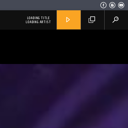
LOADING TITLE
LOADING ARTIST
RadioAlternativo Live