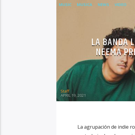
MUSIC
MUSICA
NEWS
VIDEO
LA BANDA L
NEEMA PR
Staff
APRIL 19, 2021
La agrupación de indie r