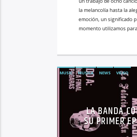
un trabajo de ocho canci
la melancolía hasta la ale
emoción, un significado p
momento utilizamos para d
MUSIC
MUSICA
NEWS
VIDEO
LA BANDA C
SU PRIMER EP