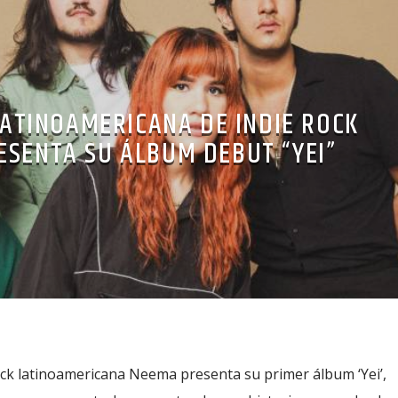
ATINOAMERICANA DE INDIE ROCK
ESENTA SU ÁLBUM DEBUT “YEI”
ock latinoamericana Neema presenta su primer álbum ‘Yei’,