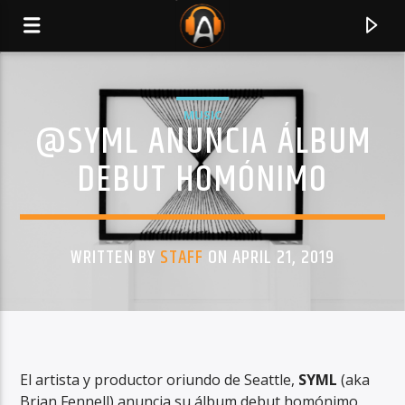
MUSIC
@SYML ANUNCIA ÁLBUM
DEBUT HOMÓNIMO
WRITTEN BY
STAFF
ON APRIL 21, 2019
CURRENT TRACK
TITLE
El artista y productor oriundo de Seattle,
SYML
(aka
ARTIST
Brian Fennell)
anuncia su álbum debut homónimo