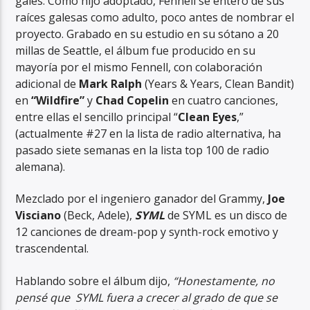
galés. Como hijo adoptado, Fennell se enteró de sus
raíces galesas como adulto, poco antes de nombrar el
proyecto. Grabado en su estudio en su sótano a 20
millas de Seattle, el álbum fue producido en su
mayoría por el mismo Fennell, con colaboración
adicional de
Mark Ralph
(Years & Years, Clean Bandit)
en
“Wildfire”
y
Chad Copelin
en cuatro canciones,
entre ellas el sencillo principal “
Clean Eyes
,”
(actualmente #27 en la lista de radio alternativa, ha
pasado siete semanas en la lista top 100 de radio
alemana).
Mezclado por el ingeniero ganador del Grammy,
Joe
Visciano
(Beck, Adele),
SYML
de SYML es un disco de
12 canciones de dream-pop y synth-rock emotivo y
trascendental.
Hablando sobre el álbum dijo,
“Honestamente, no
pensé que SYML fuera a crecer al grado de que se