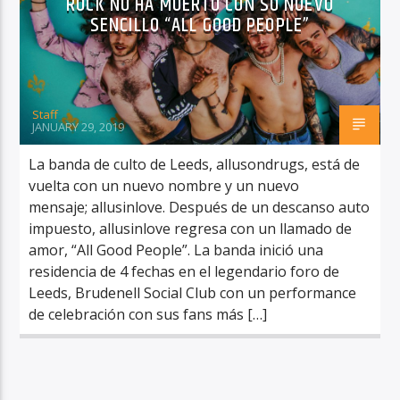
ROCK NO HA MUERTO CON SU NUEVO
SENCILLO “ALL GOOD PEOPLE”
Staff
RadioAlternativo Live
JANUARY 29, 2019
La banda de culto de Leeds, allusondrugs, está de
vuelta con un nuevo nombre y un nuevo
mensaje; allusinlove. Después de un descanso auto
impuesto, allusinlove regresa con un llamado de
amor, “All Good People”. La banda inició una
residencia de 4 fechas en el legendario foro de
Leeds, Brudenell Social Club con un performance
de celebración con sus fans más […]