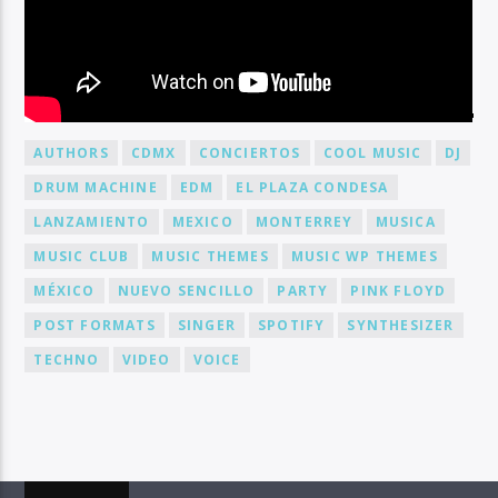
BY TAG
AUTHORS
CDMX
CONCIERTOS
COOL MUSIC
DJ
DRUM MACHINE
EDM
EL PLAZA CONDESA
LANZAMIENTO
MEXICO
MONTERREY
MUSICA
MUSIC CLUB
MUSIC THEMES
MUSIC WP THEMES
MÉXICO
NUEVO SENCILLO
PARTY
PINK FLOYD
POST FORMATS
SINGER
SPOTIFY
SYNTHESIZER
TECHNO
VIDEO
VOICE