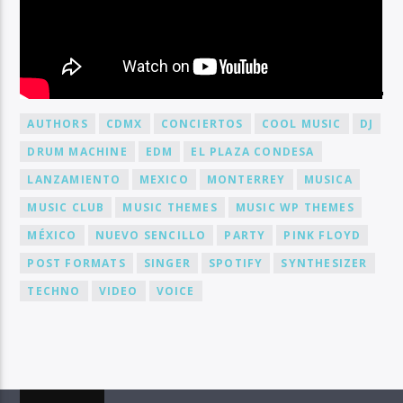
BY TAG
AUTHORS
CDMX
CONCIERTOS
COOL MUSIC
DJ
DRUM MACHINE
EDM
EL PLAZA CONDESA
LANZAMIENTO
MEXICO
MONTERREY
MUSICA
MUSIC CLUB
MUSIC THEMES
MUSIC WP THEMES
MÉXICO
NUEVO SENCILLO
PARTY
PINK FLOYD
POST FORMATS
SINGER
SPOTIFY
SYNTHESIZER
TECHNO
VIDEO
VOICE