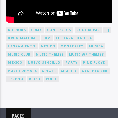
BY TAG
AUTHORS
CDMX
CONCIERTOS
COOL MUSIC
DJ
DRUM MACHINE
EDM
EL PLAZA CONDESA
LANZAMIENTO
MEXICO
MONTERREY
MUSICA
MUSIC CLUB
MUSIC THEMES
MUSIC WP THEMES
MÉXICO
NUEVO SENCILLO
PARTY
PINK FLOYD
POST FORMATS
SINGER
SPOTIFY
SYNTHESIZER
TECHNO
VIDEO
VOICE
PAGES