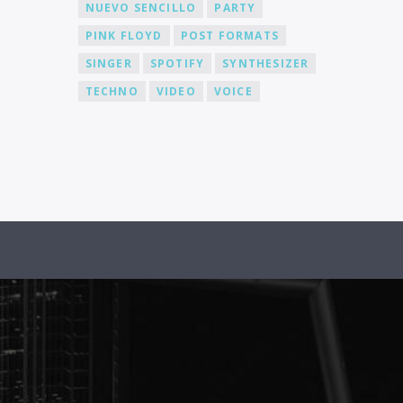
NUEVO SENCILLO
PARTY
PINK FLOYD
POST FORMATS
SINGER
SPOTIFY
SYNTHESIZER
TECHNO
VIDEO
VOICE