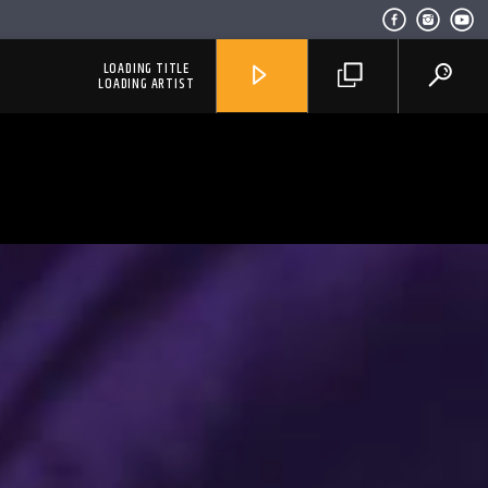
LOADING TITLE
LOADING ARTIST
RadioAlternativo Live