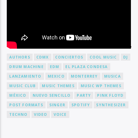
BY TAG
AUTHORS
CDMX
CONCIERTOS
COOL MUSIC
DJ
DRUM MACHINE
EDM
EL PLAZA CONDESA
LANZAMIENTO
MEXICO
MONTERREY
MUSICA
MUSIC CLUB
MUSIC THEMES
MUSIC WP THEMES
MÉXICO
NUEVO SENCILLO
PARTY
PINK FLOYD
POST FORMATS
SINGER
SPOTIFY
SYNTHESIZER
TECHNO
VIDEO
VOICE