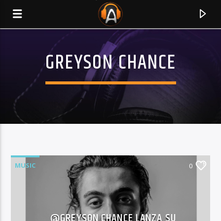
GREYSON CHANCE
MUSIC
0
CURRENT TRACK
TITLE
ARTIST
@GREYSON CHANCE LANZA SU