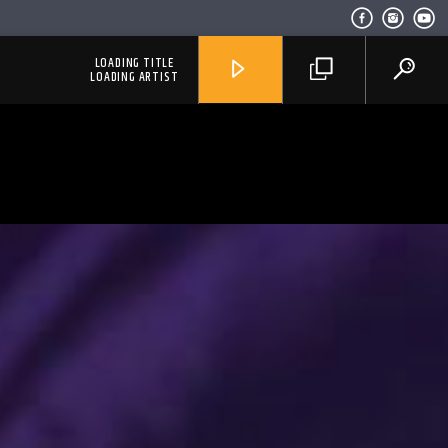
LOADING TITLE
LOADING ARTIST
RadioAlternativo Live