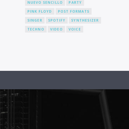
NUEVO SENCILLO
PARTY
PINK FLOYD
POST FORMATS
SINGER
SPOTIFY
SYNTHESIZER
TECHNO
VIDEO
VOICE