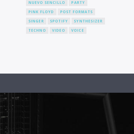
NUEVO SENCILLO
PARTY
PINK FLOYD
POST FORMATS
SINGER
SPOTIFY
SYNTHESIZER
TECHNO
VIDEO
VOICE