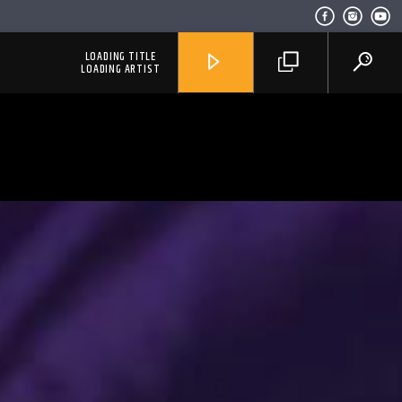
LOADING TITLE
LOADING ARTIST
RadioAlternativo Live