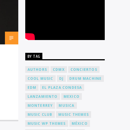
BY TAG
AUTHORS
CDMX
CONCIERTOS
COOL MUSIC
DJ
DRUM MACHINE
EDM
EL PLAZA CONDESA
LANZAMIENTO
MEXICO
MONTERREY
MUSICA
MUSIC CLUB
MUSIC THEMES
MUSIC WP THEMES
MÉXICO