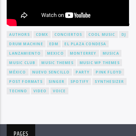
BY TAG
AUTHORS
CDMX
CONCIERTOS
COOL MUSIC
DJ
DRUM MACHINE
EDM
EL PLAZA CONDESA
LANZAMIENTO
MEXICO
MONTERREY
MUSICA
MUSIC CLUB
MUSIC THEMES
MUSIC WP THEMES
MÉXICO
NUEVO SENCILLO
PARTY
PINK FLOYD
POST FORMATS
SINGER
SPOTIFY
SYNTHESIZER
TECHNO
VIDEO
VOICE
PAGES