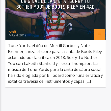
ORIGINAL DE LA CINTA “SORRY TO
BOTHER YOU” DE BOOTS RILEY EN 4AD
Staff
RadioAlternativo Live
MAY 4, 2019
Tune-Yards, el dúo de Merrill Garbus y Nate
Brenner, lanza el score para la cinta de Boots Riley
aclamado por la crítica en 2018, Sorry To Bother
You con Lakeith Stanfield y Tessa Thompson. La
música de Tune-Yards para la cinta de sátira social
ha sido elogiada por Billboard como “una errática y
extática travesía de instrumentos y capas […]