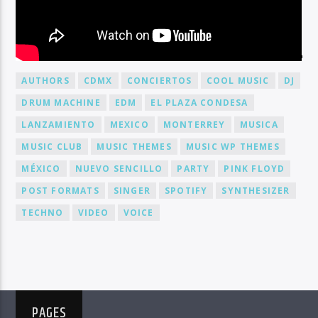
BY TAG
AUTHORS
CDMX
CONCIERTOS
COOL MUSIC
DJ
DRUM MACHINE
EDM
EL PLAZA CONDESA
LANZAMIENTO
MEXICO
MONTERREY
MUSICA
MUSIC CLUB
MUSIC THEMES
MUSIC WP THEMES
MÉXICO
NUEVO SENCILLO
PARTY
PINK FLOYD
POST FORMATS
SINGER
SPOTIFY
SYNTHESIZER
TECHNO
VIDEO
VOICE
PAGES