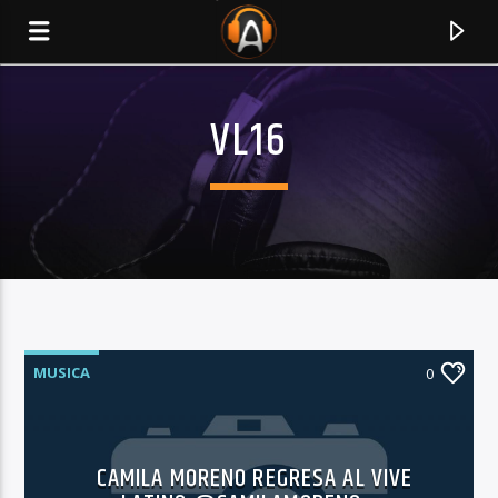
VL16
MUSICA
0
CURRENT TRACK
TITLE
CAMILA MORENO REGRESA AL VIVE
ARTIST