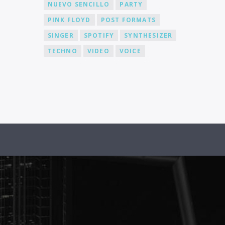
NUEVO SENCILLO
PARTY
PINK FLOYD
POST FORMATS
SINGER
SPOTIFY
SYNTHESIZER
TECHNO
VIDEO
VOICE