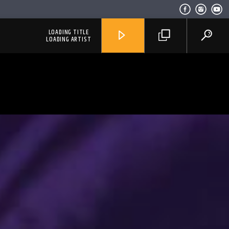
LOADING TITLE
LOADING ARTIST
RadioAlternativo Live