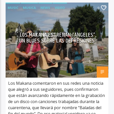
MUSIC
MUSICA
NEWS
VIDEO
0
LOS MAKANA ESTRENAN “ÁNGELES”,
UN BLUES SOBRE LAS DEPRESIONES
Staff
APRIL 9, 2021
Los Makana comentaron en sus redes una noticia
que alegró a sus seguidores, pues confirmaron
que están avanzando rápidamente en la grabación
de un disco con canciones trabajadas durante la
cuarentena, que llevará por nombre “Baladas del
fin del mundo”. De ese material venidero ya se