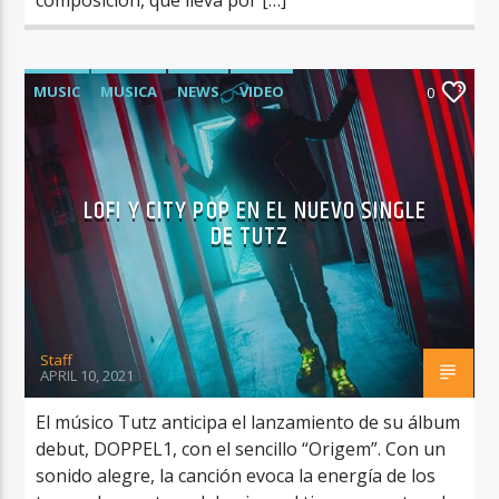
MUSIC
MUSICA
NEWS
VIDEO
0
LOFI Y CITY POP EN EL NUEVO SINGLE
DE TUTZ
Staff
APRIL 10, 2021
El músico Tutz anticipa el lanzamiento de su álbum
debut, DOPPEL1, con el sencillo “Origem”. Con un
sonido alegre, la canción evoca la energía de los