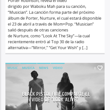
Porter Robinson, revela el video
dirigido por Waboku Mah para su canción,
“Musician”. La canción forma parte del próximo
álbum de Porter, Nurture, el cual estará disponible
el 23 de abril a través de Mom+Pop. “Musician”
salió después de otras canciones
de Nurture, como “Look At The Sky”—la cual
recientemente entró al Top 30 de la radio
alternativa—“Mirror,” “Get Your Wish” y […]
MUSIC
MUSICA
NEWS
VIDEO
0
BLACK PISTOL FIRE COMPARTE EL
VIDEO DE “LOOK ALIVE”