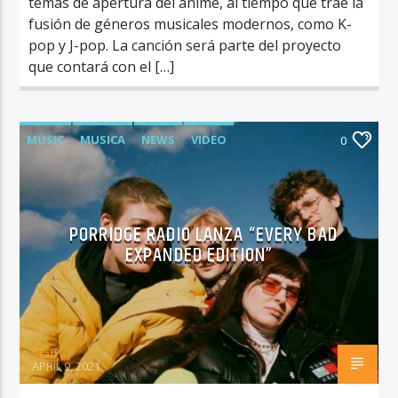
temas de apertura del anime, al tiempo que trae la
fusión de géneros musicales modernos, como K-
pop y J-pop. La canción será parte del proyecto
que contará con el […]
MUSIC
MUSICA
NEWS
VIDEO
0
PORRIDGE RADIO LANZA “EVERY BAD
EXPANDED EDITION”
Staff
APRIL 9, 2021