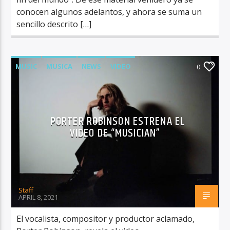
conocen algunos adelantos, y ahora se suma un
sencillo descrito […]
MUSIC
MUSICA
NEWS
VIDEO
0
PORTER ROBINSON ESTRENA EL
VIDEO DE “MUSICIAN”
Staff
APRIL 8, 2021
El vocalista, compositor y productor aclamado,