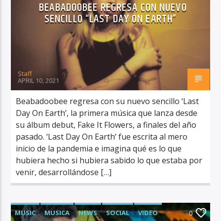
BEABADOOBEE REGRESA CON NUEVO
SENCILLO “LAST DAY ON EARTH”
RadioAlternativo Live
Staff
APRIL 10, 2021
Beabadoobee regresa con su nuevo sencillo ‘Last
Day On Earth’, la primera música que lanza desde
su álbum debut, Fake It Flowers, a finales del año
pasado. ‘Last Day On Earth’ fue escrita al mero
inicio de la pandemia e imagina qué es lo que
hubiera hecho si hubiera sabido lo que estaba por
venir, desarrollándose […]
MUSIC
MUSICA
NEWS
SOCIAL
VIDEO
0