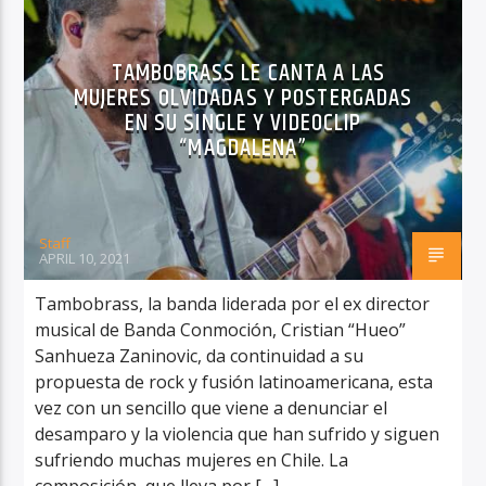
TAMBOBRASS LE CANTA A LAS
MUJERES OLVIDADAS Y POSTERGADAS
EN SU SINGLE Y VIDEOCLIP
“MAGDALENA”
Staff
APRIL 10, 2021
Tambobrass, la banda liderada por el ex director
musical de Banda Conmoción, Cristian “Hueo”
Sanhueza Zaninovic, da continuidad a su
propuesta de rock y fusión latinoamericana, esta
vez con un sencillo que viene a denunciar el
desamparo y la violencia que han sufrido y siguen
sufriendo muchas mujeres en Chile. La
composición, que lleva por […]