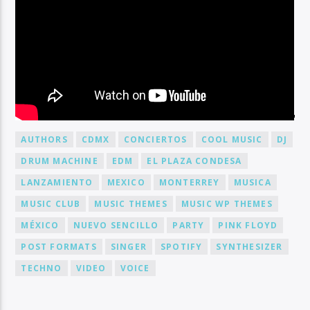
BY TAG
AUTHORS
CDMX
CONCIERTOS
COOL MUSIC
DJ
DRUM MACHINE
EDM
EL PLAZA CONDESA
LANZAMIENTO
MEXICO
MONTERREY
MUSICA
MUSIC CLUB
MUSIC THEMES
MUSIC WP THEMES
MÉXICO
NUEVO SENCILLO
PARTY
PINK FLOYD
POST FORMATS
SINGER
SPOTIFY
SYNTHESIZER
TECHNO
VIDEO
VOICE