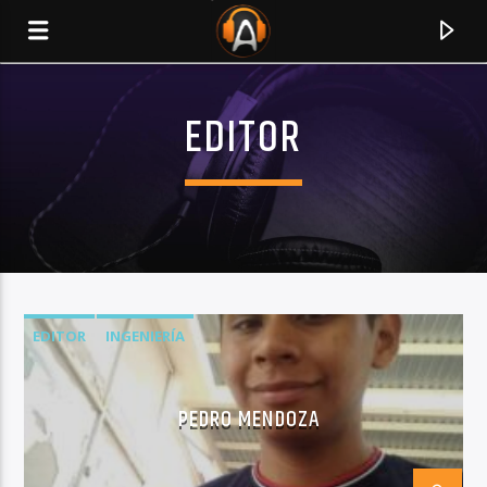
EDITOR
EDITOR
INGENIERÍA
CURRENT TRACK
PEDRO MENDOZA
TITLE
ARTIST