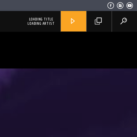
LOADING TITLE
LOADING ARTIST
RadioAlternativo Live